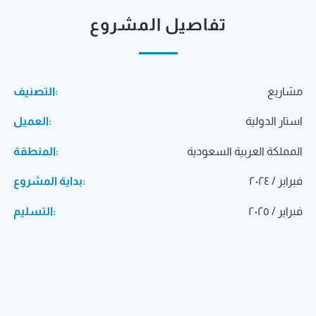
nk panel
تفاصيل المشروع
k satın al
k satın al
مشاريع
التصنيف:
nk panel
استار الدولية
العميل:
nk panel
المملكة العربية السعودية
المنطقة:
nk panel
فبراير / ٢٠٢٤
بداية المشروع:
nk panel
فبراير / ٢٠٢٥
التسليم:
nk panel
nk panel
nk panel
nk panel