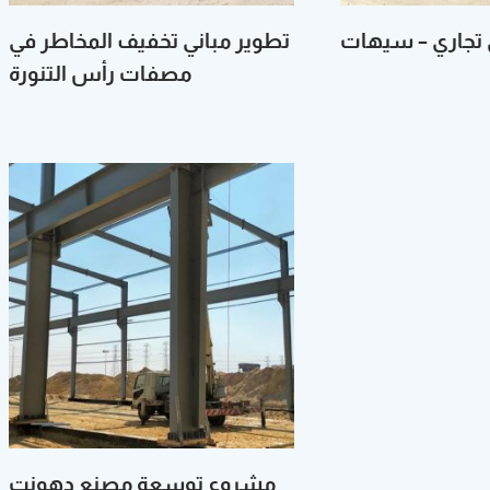
ت
‬مصفات رأس‭ ‬التنورة
مشروع توسعة مصنع دهونت