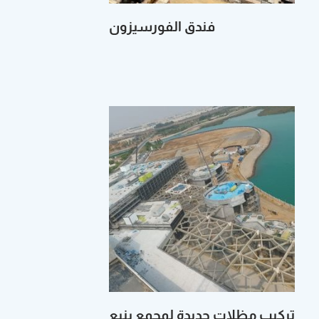
فندق‭ ‬الفورسيزون
تركيب‭ ‬مظلات‭ ‬حديدة‭ ‬لمجمع‭ ‬ينبع