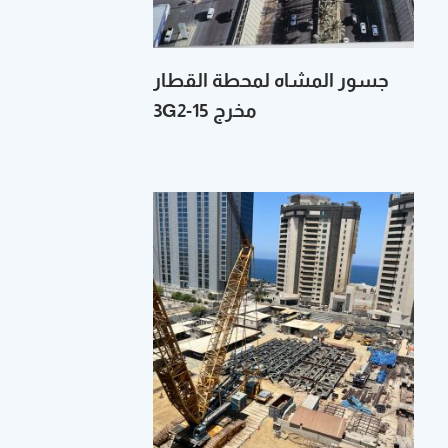
جسور‭ ‬المشاه‭ ‬لمحطة‭ ‬القطار
مخرج 15-3G2