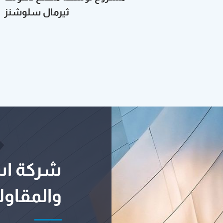
ثيرمال سلوشنز
شركة است
والمقاول