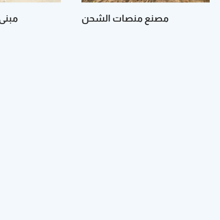
Hacklink panel
مصنع‭ ‬منصات‭ ‬الشحن
مبنى‭ ‬تجاري‭ ‬–‭ ‬سيها
Hacklink panel
Illuminati
Hacklink
Hacklink Panel
Hacklink
Hacklink panel
Hacklink Panel
Hacklink Panel
Hacklink Panel
Masal Oku